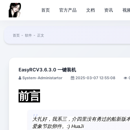
首页
官方产品
文档
资讯
视
首页
软件
正文
EasyRCV3.6.3.0 一键装机
System-Administartor
2025-03-07 12:55:08
前言
大扎好，我系三，介四里没有勇过的船新版
爱象节款卵件。:) HuaJi