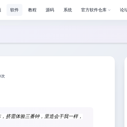
频
软件
教程
源码
系统
官方软件仓库
论
0
次
本，挤需体验三番钟，里造会干我一样，