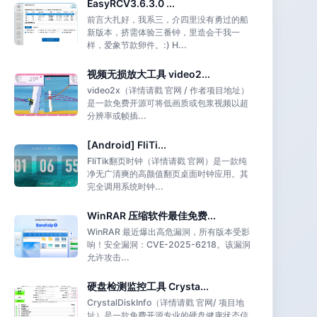
EasyRCV3.6.3.0 ...
前言大扎好，我系三，介四里没有勇过的船
新版本，挤需体验三番钟，里造会干我一
样，爱象节款卵件。:) H...
视频无损放大工具 video2...
video2x（详情请戳 官网 / 作者项目地址）
是一款免费开源可将低画质或包浆视频以超
分辨率或帧插...
[Android] FliTi...
FliTik翻页时钟（详情请戳 官网）是一款纯
净无广清爽的高颜值翻页桌面时钟应用。其
完全调用系统时钟...
WinRAR 压缩软件最佳免费...
WinRAR 最近爆出高危漏洞，所有版本受影
响！安全漏洞：CVE-2025-6218。该漏洞
允许攻击...
硬盘检测监控工具 Crysta...
CrystalDiskInfo（详情请戳 官网/ 项目地
址）是一款免费开源专业的硬盘健康状态信