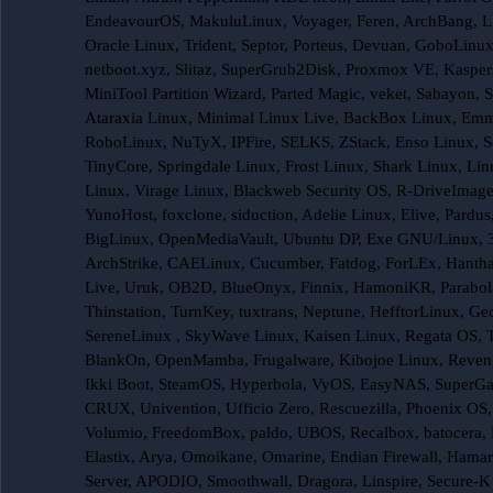
EndeavourOS, MakuluLinux, Voyager, Feren, ArchBang, LX
Oracle Linux, Trident, Septor, Porteus, Devuan, GoboLinux
netboot.xyz, Slitaz, SuperGrub2Disk, Proxmox VE, Kasp
MiniTool Partition Wizard, Parted Magic, veket, Sabayon, Sc
Ataraxia Linux, Minimal Linux Live, BackBox Linux, Em
RoboLinux, NuTyX, IPFire, SELKS, ZStack, Enso Linux, Se
TinyCore, Springdale Linux, Frost Linux, Shark Linux, Lin
Linux, Virage Linux, Blackweb Security OS, R-DriveIm
YunoHost, foxclone, siduction, Adelie Linux, Elive, Pard
BigLinux, OpenMediaVault, Ubuntu DP, Exe GNU/Linux, 
ArchStrike, CAELinux, Cucumber, Fatdog, ForLEx, Hantha
Live, Uruk, OB2D, BlueOnyx, Finnix, HamoniKR, Parabola
Thinstation, TurnKey, tuxtrans, Neptune, HefftorLinux, 
SereneLinux , SkyWave Linux, Kaisen Linux, Regata OS,
BlankOn, OpenMamba, Frugalware, Kibojoe Linux, Reveng
Ikki Boot, SteamOS, Hyperbola, VyOS, EasyNAS, SuperGam
CRUX, Univention, Ufficio Zero, Rescuezilla, Phoenix OS
Volumio, FreedomBox, paldo, UBOS, Recalbox, batocera, 
Elastix, Arya, Omoikane, Omarine, Endian Firewall, Hama
Server, APODIO, Smoothwall, Dragora, Linspire, Secure-K