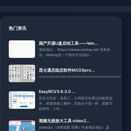
热门资讯
国产开源U盘启动工具——Ven...
项目地址： https://www.ventoy.net 简单来
说，Ventoy是一个制作可启动U...
昆仑通态组态软件MCGSpro...
========================================
EasyRCV3.6.3.0 ...
前言大扎好，我系三，介四里没有勇过的船新版
本，挤需体验三番钟，里造会干我一样，爱象节
款卵件。:) H...
视频无损放大工具 video2...
video2x（详情请戳 官网 / 作者项目地址）是