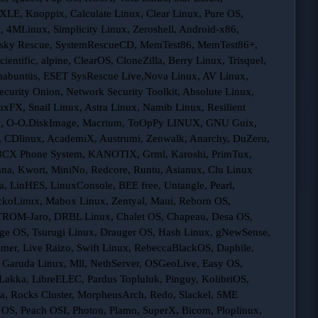
LE, Knoppix, Calculate Linux, Clear Linux, Pure OS,
, 4MLinux, Simplicity Linux, Zeroshell, Android-x86,
ersky Rescue, SystemRescueCD, MemTest86, MemTest86+,
ientific, alpine, ClearOS, CloneZilla, Berry Linux, Trisquel,
mabuntüs, ESET SysRescue Live,Nova Linux, AV Linux,
curity Onion, Network Security Toolkit, Absolute Linux,
uxFX, Snail Linux, Astra Linux, Namib Linux, Resilient
age, O-O.DiskImage, Macrium, ToOpPy LINUX, GNU Guix,
us, CDlinux, AcademiX, Austrumi, Zenwalk, Anarchy, DuZeru,
3CX Phone System, KANOTIX, Grml, Karoshi, PrimTux,
na, Kwort, MiniNo, Redcore, Runtu, Asianux, Clu Linux
, LinHES, LinuxConsole, BEE free, Untangle, Pearl,
GeckoLinux, Mabox Linux, Zentyal, Maui, Reborn OS,
 TROM-Jaro, DRBL Linux, Chalet OS, Chapeau, Desa OS,
e OS, Tsurugi Linux, Drauger OS, Hash Linux, gNewSense,
er, Live Raizo, Swift Linux, RebeccaBlackOS, Daphile,
, Garuda Linux, Mll, NethServer, OSGeoLive, Easy OS,
Lakka, LibreELEC, Pardus Topluluk, Pinguy, KolibriOS,
ra, Rocks Cluster, MorpheusArch, Redo, Slackel, SME
 OS, Peach OSI, Photon, Plamo, SuperX, Bicom, Ploplinux,