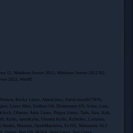
ws 11, Windows Server 2012, Windows Server 2012 R2,
rver 2022, WinPE
 Fedora, Rocky Linux, AlmaLinux, EuroLinux(6/7/8/9),
ro, Linux Mint, Endless OS, Elementary OS, Solus, Linx,
Arch, Obarun, Artix Linux, Puppy Linux, Tails, Slax, Kali,
S, Kylin, openKylin, Ubuntu Kylin, KylinSec, Lubuntu,
Studio, Bluestar, OpenMandriva, ExTiX, Netrunner, ALT
OS, Qubes, Pop OS, ROSA, Void Linux, Star Linux,