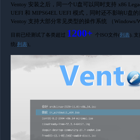
Ventoy 安装之后，同一个U盘可以同时支持 x86 Legacy B
UEFI 和 MIPS64EL UEFI 模式，同时还不影响U
Ventoy 支持大部分常见类型的操作系统 （Windows/WinPE/L
1200+
目前已经测试了各类超过
个ISO文件(
列表
). 
统(
列表
)。