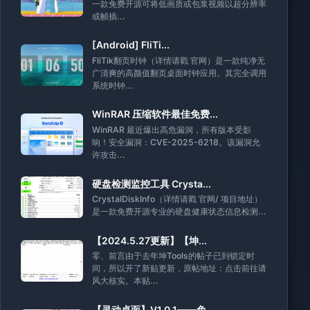
一款免费开源可将低画质或包浆视频以超分辨率
或帧插...
[Android] FliTi...
FliTik翻页时钟（详情请戳 官网）是一款纯净无
广清爽的高颜值翻页桌面时钟应用。其完全调用
系统时钟...
WinRAR 压缩软件最佳免费...
WinRAR 最近爆出高危漏洞，所有版本受影
响！安全漏洞：CVE-2025-6218。该漏洞允
许攻击...
硬盘检测监控工具 Crysta...
CrystalDiskInfo（详情请戳 官网/ 项目地址）
是一款免费开源专业的硬盘健康状态信息检测...
【2024.5.27更新】【坤...
零、前言由于去年坤Tools的帖子已到锁定时
间，所以开了新贴更新，原帖地址：点击前往请
风大核实。本贴...
【灵动桌面】V1.0.1——免...