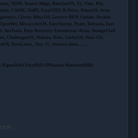
Lunar, TENS, Source Mage, RancherOS, T2, Vine, Pisi,
Repair, CAINE, DaRT, EasyUEFI, R-Drive, PrimeOS, Avira
gnostics, Clover, Bliss-OS, Lenovo BIOS Update, Arcabit
penWrt, MocaccinoOS, EasyStartup, Pyabr, Refracta, Eset
SeaTools, Easy Recovery Essentional, iKuai, StorageCraft
o, ChallengerOS, Nobara, Holo, CachyOS, Peux OS,
OS, XeroLinux, Tiny 11, chimera linux, ......
AS XigmaNAS FuryBSD OPNsense HardenedBSD
O文件。