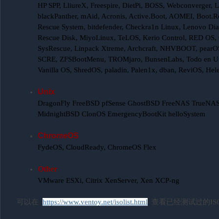
HP SPP, LliureX, Freespire, DietPi, BOSS, Webconverger, 
blackPanther, mAid, Acronis, Active.Boot, AOMEI, Boot.
Rescue System, bitdefender, Checkra1n Linux, Lenovo Dia
Rescue Disk, MiyoLinux, TeLOS, Kerio Control, RED OS, O
SysRescue, Linpack Xtreme, Archcraft, NHVBOOT, pearOS, 
SCRE, ZFSBootMenu, TROMjaro, BunsenLabs, Todo en Un
Vanilla OS, ShredOS, paladin, Palen1x, dban, ReviOS, Helen
Unix
DragonFly FreeBSD pfSense GhostBSD FreeNAS TrueN
MidnightBSD ClonOS EmergencyBootKit helloSystem
ChromeOS
FydeOS, CloudReady, ChromeOS Flex
Other
VMware ESXi, Citrix XenServer, Xen XCP-ng
可以在
https://www.ventoy.net/isolist.html
查看已经测试过的IS